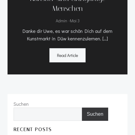
Menschen
-
Admin
Mai 3
Danke dir Uwe, es war schön Dich auf dem
Kunstmarkt in Düw kennenzulernen. […]
Read Article
Suchen
Suchen
RECENT POSTS