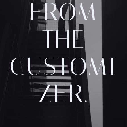
FROM
THE
CUSTOMI
ZER.