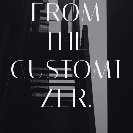
FROM
THE
CUSTOMI
ZER.