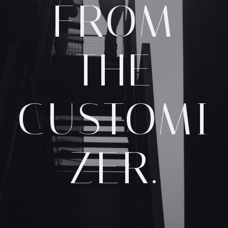
FROM
THE
CUSTOMI
ZER.