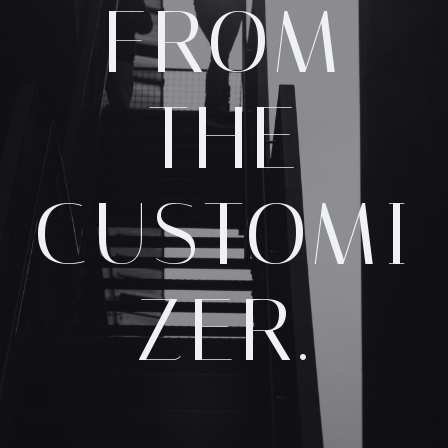
FROM
THE
CUSTOMI
ZER.