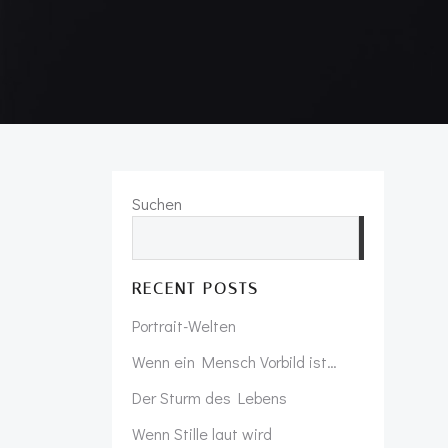
Suchen
Suchen
RECENT POSTS
Portrait-Welten
Wenn ein Mensch Vorbild ist…
Der Sturm des Lebens
Wenn Stille laut wird