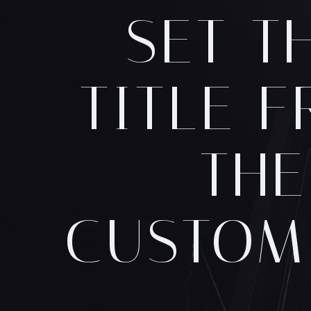
SET T
TITLE 
THE
CUSTOM
.