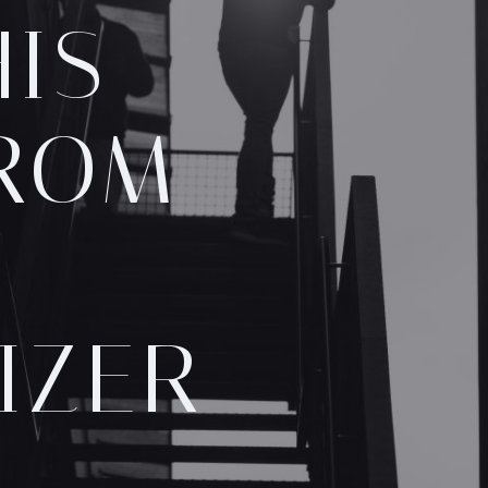
HIS
FROM
IZER