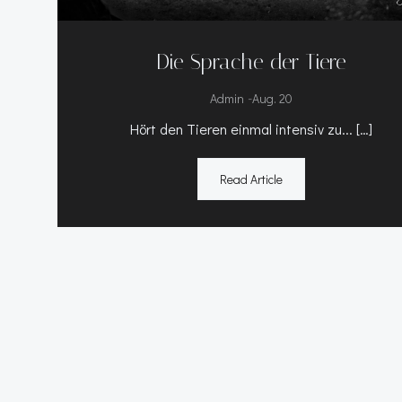
Die Sprache der Tiere
-
Admin
Aug. 20
Hört den Tieren einmal intensiv zu... […]
Read Article