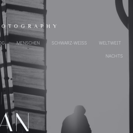
HOTOGRAPHY
OG
MENSCHEN
SCHWARZ-WEISS
WELTWEIT
NACHTS
AN