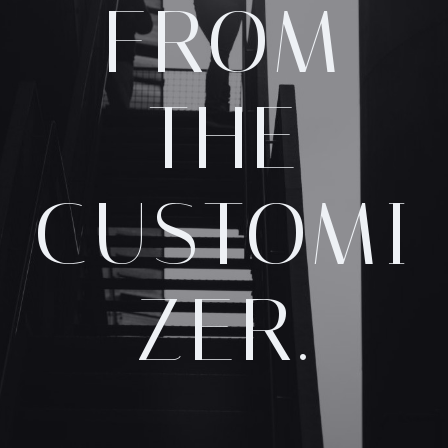
FROM
THE
CUSTOMI
ZER.