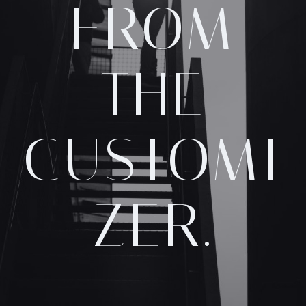
FROM
THE
CUSTOMI
ZER.