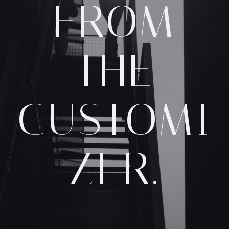
FROM
THE
CUSTOMI
ZER.