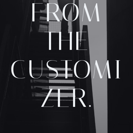
FROM
THE
CUSTOMI
ZER.