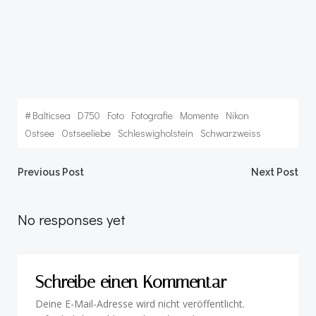
#
Balticsea
D750
Foto
Fotografie
Momente
Nikon
Ostsee
Ostseeliebe
Schleswigholstein
Schwarzweiss
Post
Post
Previous Post
Next Post
navigation
navigation
No responses yet
Schreibe einen Kommentar
Deine E-Mail-Adresse wird nicht veröffentlicht.