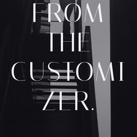
FROM
THE
CUSTOMI
ZER.