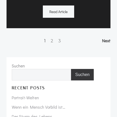
Read Article
Posts
Po
Page
Page
Page
Next
1
2
3
navigation
na
Suchen
Suchen
RECENT POSTS
Portrait-Welten
Wenn ein Mensch Vorbild ist…
Der Sturm des Lebens