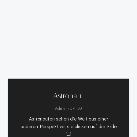
Astronaut
-
Admin
Okt. 30
Astronauten sehen die Welt aus einer
anderen Perspektive, sie blicken auf die Erde
[…]