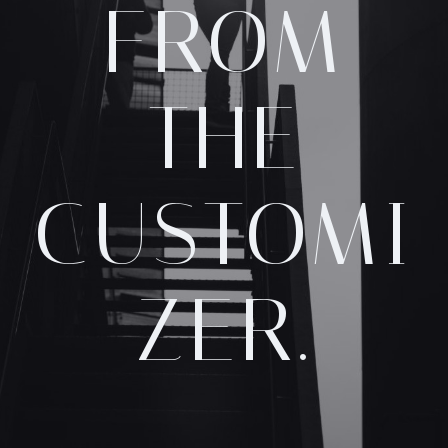
FROM
THE
CUSTOMI
ZER.