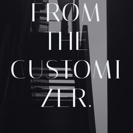
FROM
THE
CUSTOMI
ZER.